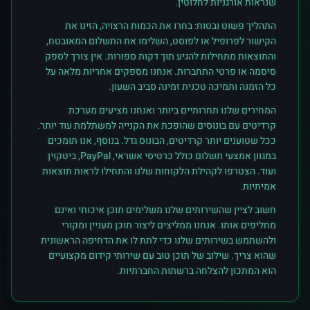
שנראות אורגניות לחלוטין.
התהליך פשוט ובטוח: בחרו את הכמות הרצויה, הזינו את
הקישור לפרופיל או לפוסט, השלימו את התשלום המאובטח,
והתוצאות מתחילות להגיע תוך דקות ספורות. אין צורך לספק
סיסמה או פרטי התחברות. אנחנו מספקים אחריות מלאה על
כל הזמנה ותמיכה טכנית זמינה סביב השעון.
המחירים שלנו תחרותיים ביותר ואנחנו מציעים מערכת
קרדיטים עם בונוסים שהופכת את הקנייה למשתלמת עוד יותר.
ככל שטוענים יותר קרדיטים, הבונוס גדל. בנוסף, אנו תומכים
במגוון אמצעי תשלום כולל כרטיסי אשראי, PayPal, ביטקוין
ועוד. הצטרפו לקהילת הלקוחות שלנו והתחילו לראות תוצאות
אמיתיות.
חשוב לציין שהשירותים שלנו משלימים תוכן איכותי ואינם
מחליפים אותו. אנחנו ממליצים ליצור תוכן מעניין ומקורי
ולהשתמש בשירותים שלנו כדי לתת לו את הדחיפה הראשונית
שהוא צריך. שילוב של תוכן טוב עם שירותי קידום מקצועיים
הוא המתכון להצלחה ברשתות החברתיות.