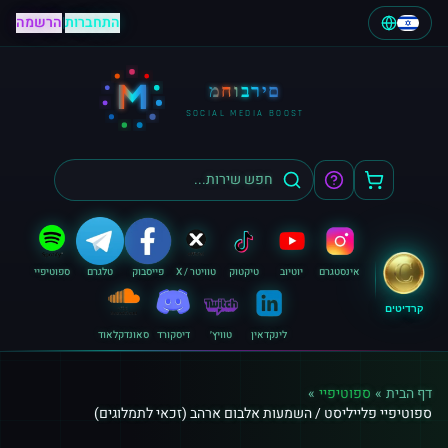
התחברות
|
הרשמה
M
מחוברים
SOCIAL MEDIA BOOST
אינסטגרם
יוטיוב
טיקטוק
טוויטר / X
פייסבוק
טלגרם
ספוטיפיי
קרדיטים
לינקדאין
טוויץ׳
דיסקורד
סאונדקלאוד
דף הבית
»
ספוטיפיי
»
ספוטיפיי פלייליסט / השמעות אלבום ארהב (זכאי לתמלוגים)