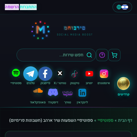
התחברות
|
הרשמה
M
מחוברים
SOCIAL MEDIA BOOST
אינסטגרם
יוטיוב
טיקטוק
טוויטר / X
פייסבוק
טלגרם
ספוטיפיי
קרדיטים
לינקדאין
טוויץ׳
דיסקורד
סאונדקלאוד
דף הבית
»
ספוטיפיי
»
ספוטיפיי השמעות שיר ארהב (חשבונות פרימיום)