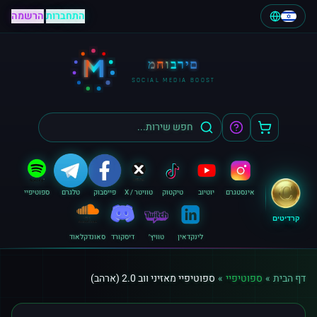
התחברות
|
הרשמה
M
מחוברים
SOCIAL MEDIA BOOST
אינסטגרם
יוטיוב
טיקטוק
טוויטר / X
פייסבוק
טלגרם
ספוטיפיי
קרדיטים
לינקדאין
טוויץ׳
דיסקורד
סאונדקלאוד
דף הבית
»
ספוטיפיי
»
ספוטיפיי מאזיני ווב 2.0 (ארהב)