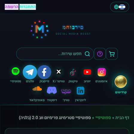
התחברות
|
הרשמה
M
מחוברים
SOCIAL MEDIA BOOST
אינסטגרם
יוטיוב
טיקטוק
טוויטר / X
פייסבוק
טלגרם
ספוטיפיי
קרדיטים
לינקדאין
טוויץ׳
דיסקורד
סאונדקלאוד
דף הבית
»
ספוטיפיי
»
ספוטיפיי סטרימינג פרימיום ווב 2.0 (בלגיה)