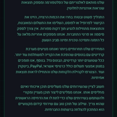
שלנו מותאם לאלגוריתם של הפלטפורמה ומספק תוצאות
שנראות אורגניות לחלוטין.
התהליך פשוט ובטוח: בחרו את הכמות הרצויה, הזינו את
הקישור לפרופיל או לפוסט, השלימו את התשלום המאובטח,
והתוצאות מתחילות להגיע תוך דקות ספורות. אין צורך לספק
סיסמה או פרטי התחברות. אנחנו מספקים אחריות מלאה על
כל הזמנה ותמיכה טכנית זמינה סביב השעון.
המחירים שלנו תחרותיים ביותר ואנחנו מציעים מערכת
קרדיטים עם בונוסים שהופכת את הקנייה למשתלמת עוד יותר.
ככל שטוענים יותר קרדיטים, הבונוס גדל. בנוסף, אנו תומכים
במגוון אמצעי תשלום כולל כרטיסי אשראי, PayPal, ביטקוין
ועוד. הצטרפו לקהילת הלקוחות שלנו והתחילו לראות תוצאות
אמיתיות.
חשוב לציין שהשירותים שלנו משלימים תוכן איכותי ואינם
מחליפים אותו. אנחנו ממליצים ליצור תוכן מעניין ומקורי
ולהשתמש בשירותים שלנו כדי לתת לו את הדחיפה הראשונית
שהוא צריך. שילוב של תוכן טוב עם שירותי קידום מקצועיים
הוא המתכון להצלחה ברשתות החברתיות.