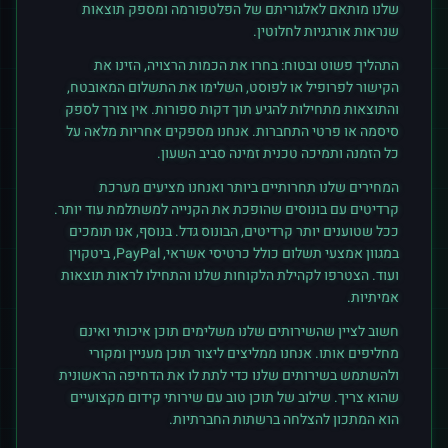
שלנו מותאם לאלגוריתם של הפלטפורמה ומספק תוצאות
שנראות אורגניות לחלוטין.
התהליך פשוט ובטוח: בחרו את הכמות הרצויה, הזינו את
הקישור לפרופיל או לפוסט, השלימו את התשלום המאובטח,
והתוצאות מתחילות להגיע תוך דקות ספורות. אין צורך לספק
סיסמה או פרטי התחברות. אנחנו מספקים אחריות מלאה על
כל הזמנה ותמיכה טכנית זמינה סביב השעון.
המחירים שלנו תחרותיים ביותר ואנחנו מציעים מערכת
קרדיטים עם בונוסים שהופכת את הקנייה למשתלמת עוד יותר.
ככל שטוענים יותר קרדיטים, הבונוס גדל. בנוסף, אנו תומכים
במגוון אמצעי תשלום כולל כרטיסי אשראי, PayPal, ביטקוין
ועוד. הצטרפו לקהילת הלקוחות שלנו והתחילו לראות תוצאות
אמיתיות.
חשוב לציין שהשירותים שלנו משלימים תוכן איכותי ואינם
מחליפים אותו. אנחנו ממליצים ליצור תוכן מעניין ומקורי
ולהשתמש בשירותים שלנו כדי לתת לו את הדחיפה הראשונית
שהוא צריך. שילוב של תוכן טוב עם שירותי קידום מקצועיים
הוא המתכון להצלחה ברשתות החברתיות.