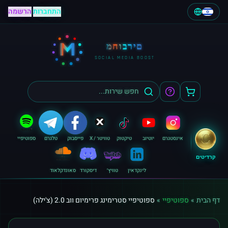
התחברות
|
הרשמה
M
מחוברים
SOCIAL MEDIA BOOST
אינסטגרם
יוטיוב
טיקטוק
טוויטר / X
פייסבוק
טלגרם
ספוטיפיי
קרדיטים
לינקדאין
טוויץ׳
דיסקורד
סאונדקלאוד
דף הבית
»
ספוטיפיי
»
ספוטיפיי סטרימינג פרימיום ווב 2.0 (צ'ילה)