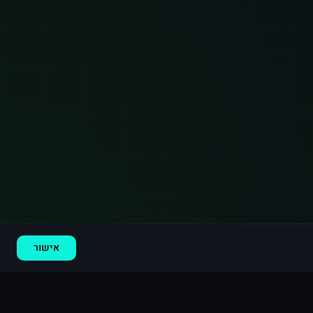
רכישה חדשה ב
פייסבוק
גרמניה
·
10,000 לייקים לעמוד
לפני 6 דקות
אישור