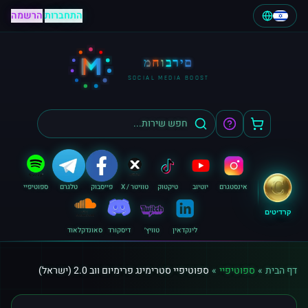
התחברות
|
הרשמה
M
מחוברים
SOCIAL MEDIA BOOST
אינסטגרם
יוטיוב
טיקטוק
טוויטר / X
פייסבוק
טלגרם
ספוטיפיי
קרדיטים
לינקדאין
טוויץ׳
דיסקורד
סאונדקלאוד
דף הבית
»
ספוטיפיי
»
ספוטיפיי סטרימינג פרימיום ווב 2.0 (ישראל)