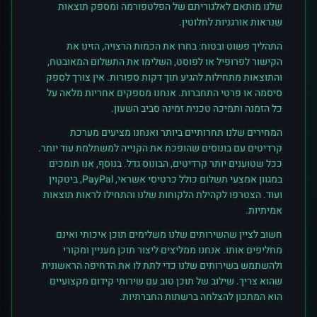
שלנו מותאם לאלגוריתם של הפלטפורמה ומספק תוצאות
שנראות אורגניות לחלוטין.
התהליך פשוט ובטוח: בחרו את הכמות הרצויה, הזינו את
הקישור לפרופיל או לפוסט, השלימו את התשלום המאובטח,
והתוצאות מתחילות להגיע תוך דקות ספורות. אין צורך לספק
סיסמה או פרטי התחברות. אנחנו מספקים אחריות מלאה על
כל הזמנה ותמיכה טכנית זמינה סביב השעון.
המחירים שלנו תחרותיים ביותר ואנחנו מציעים מערכת
קרדיטים עם בונוסים שהופכת את הקנייה למשתלמת עוד יותר.
ככל שטוענים יותר קרדיטים, הבונוס גדל. בנוסף, אנו תומכים
במגוון אמצעי תשלום כולל כרטיסי אשראי, PayPal, ביטקוין
ועוד. הצטרפו לקהילת הלקוחות שלנו והתחילו לראות תוצאות
אמיתיות.
חשוב לציין שהשירותים שלנו משלימים תוכן איכותי ואינם
מחליפים אותו. אנחנו ממליצים ליצור תוכן מעניין ומקורי
ולהשתמש בשירותים שלנו כדי לתת לו את הדחיפה הראשונית
שהוא צריך. שילוב של תוכן טוב עם שירותי קידום מקצועיים
הוא המתכון להצלחה ברשתות החברתיות.