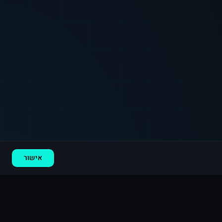
רכישה חדשה ב
טיקטוק
ראשון לציון
·
5,000 עוקבים
לפני 2 דקות
אישור