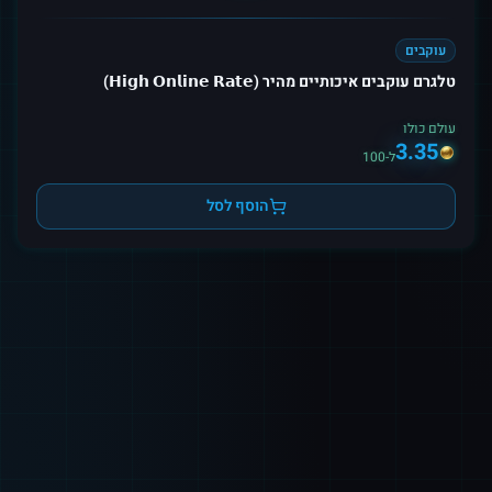
עוקבים
טלגרם עוקבים איכותיים מהיר (𝗛𝗶𝗴𝗵 𝗢𝗻𝗹𝗶𝗻𝗲 𝗥𝗮𝘁𝗲)
עולם כולו
3.35
ל-100
הוסף לסל