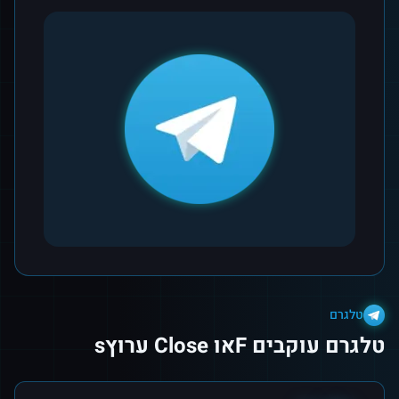
טלגרם
טלגרם עוקבים Fאו Close ערוץs