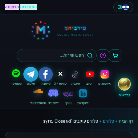
התחברות
|
הרשמה
M
מחוברים
SOCIAL MEDIA BOOST
אינסטגרם
יוטיוב
טיקטוק
טוויטר / X
פייסבוק
טלגרם
ספוטיפיי
קרדיטים
לינקדאין
טוויץ׳
דיסקורד
סאונדקלאוד
דף הבית
»
טלגרם
»
טלגרם עוקבים Fאו Close ערוץs