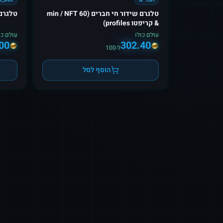
טלגרם שידור חי חברים (60 min / NFT
טלגרם PAWSOG_bot הפנ
& קריפטו profiles)
עולם כולו
עולם כו
00
302.40
ל-100
הוסף לסל