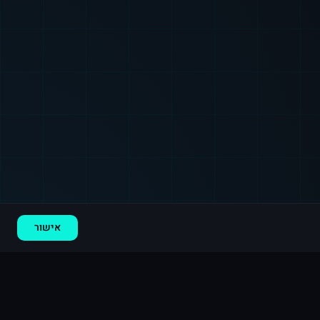
רכישה חדשה ב
אינסטגרם
פתח תקווה
·
20,000 לייקים
לפני 8 דקות
אישור