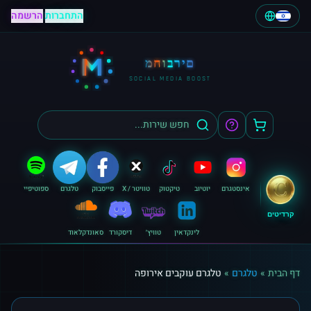
התחברות
|
הרשמה
M
מחוברים
SOCIAL MEDIA BOOST
אינסטגרם
יוטיוב
טיקטוק
טוויטר / X
פייסבוק
טלגרם
ספוטיפיי
קרדיטים
לינקדאין
טוויץ׳
דיסקורד
סאונדקלאוד
דף הבית
»
טלגרם
»
טלגרם עוקבים אירופה