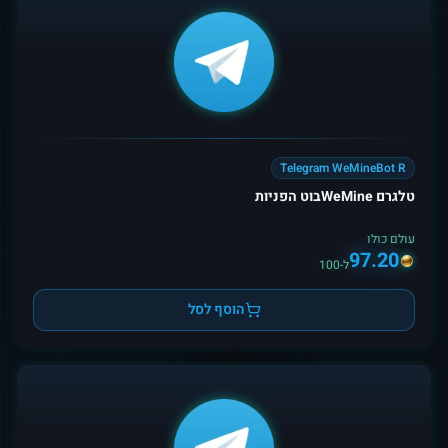
Telegram WeMineBot R
טלגרם WeMineבוט הפניות
עולם כולו
97.20
ל-100
הוסף לסל