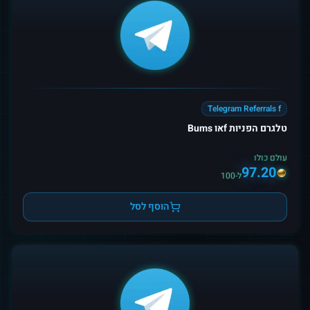
Telegram Referrals f
טלגרם הפניות fאו Bums
עולם כולו
97.20
ל-100
הוסף לסל