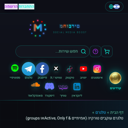
התחברות
|
הרשמה
M
מחוברים
SOCIAL MEDIA BOOST
אינסטגרם
יוטיוב
טיקטוק
טוויטר / X
פייסבוק
טלגרם
ספוטיפיי
קרדיטים
לינקדאין
טוויץ׳
דיסקורד
סאונדקלאוד
דף הבית
»
טלגרם
»
טלגרם עוקבים טורקיה (אמיתיים & Active, Only fאו groups)