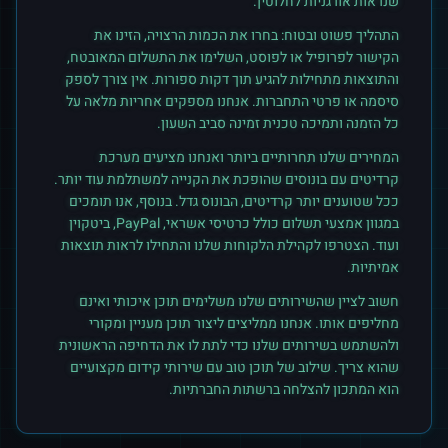
שנראות אורגניות לחלוטין.
התהליך פשוט ובטוח: בחרו את הכמות הרצויה, הזינו את
הקישור לפרופיל או לפוסט, השלימו את התשלום המאובטח,
והתוצאות מתחילות להגיע תוך דקות ספורות. אין צורך לספק
סיסמה או פרטי התחברות. אנחנו מספקים אחריות מלאה על
כל הזמנה ותמיכה טכנית זמינה סביב השעון.
המחירים שלנו תחרותיים ביותר ואנחנו מציעים מערכת
קרדיטים עם בונוסים שהופכת את הקנייה למשתלמת עוד יותר.
ככל שטוענים יותר קרדיטים, הבונוס גדל. בנוסף, אנו תומכים
במגוון אמצעי תשלום כולל כרטיסי אשראי, PayPal, ביטקוין
ועוד. הצטרפו לקהילת הלקוחות שלנו והתחילו לראות תוצאות
אמיתיות.
חשוב לציין שהשירותים שלנו משלימים תוכן איכותי ואינם
מחליפים אותו. אנחנו ממליצים ליצור תוכן מעניין ומקורי
ולהשתמש בשירותים שלנו כדי לתת לו את הדחיפה הראשונית
שהוא צריך. שילוב של תוכן טוב עם שירותי קידום מקצועיים
הוא המתכון להצלחה ברשתות החברתיות.