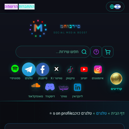
התחברות
|
הרשמה
M
מחוברים
SOCIAL MEDIA BOOST
אינסטגרם
יוטיוב
טיקטוק
טוויטר / X
פייסבוק
טלגרם
ספוטיפיי
קרדיטים
לינקדאין
טוויץ׳
דיסקורד
סאונדקלאוד
דף הבית
»
טלגרם
»
טלגרם כוכבs on profile ⭐️