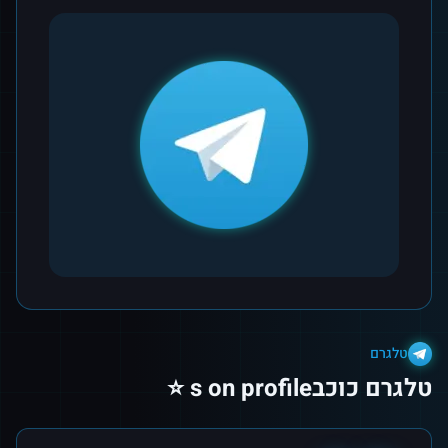
טלגרם
טלגרם כוכבs on profile ⭐️