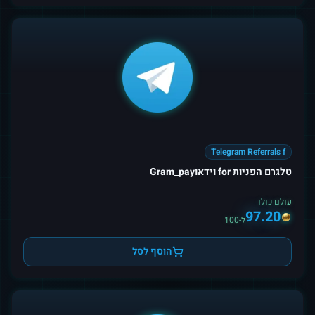
Telegram Referrals f
טלגרם הפניות for וידאוGram_pay
עולם כולו
97.20
ל-100
הוסף לסל