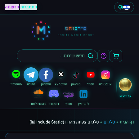
התחברות
|
הרשמה
M
מחוברים
SOCIAL MEDIA BOOST
אינסטגרם
יוטיוב
טיקטוק
טוויטר / X
פייסבוק
טלגרם
ספוטיפיי
קרדיטים
לינקדאין
טוויץ׳
דיסקורד
סאונדקלאוד
דף הבית
»
טלגרם
»
טלגרם צפיות מהודו (Include Static 📊)