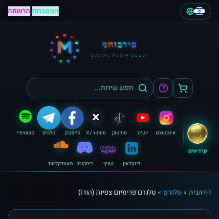
התחברות
|
הרשמה
M
מחוברים
SOCIAL MEDIA BOOST
אינסטגרם
יוטיוב
טיקטוק
טוויטר / X
פייסבוק
טלגרם
ספוטיפיי
קרדיטים
לינקדאין
טוויץ׳
דיסקורד
סאונדקלאוד
דף הבית
»
טלגרם
»
טלגרם פרימיום צפיות (הודו)