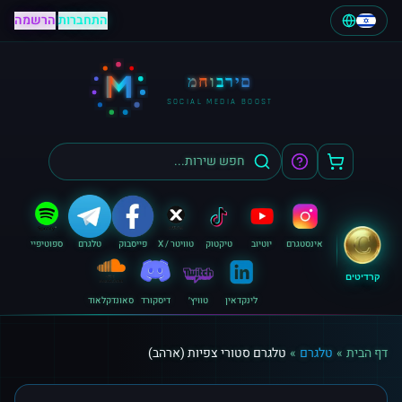
התחברות
|
הרשמה
M
מחוברים
SOCIAL MEDIA BOOST
אינסטגרם
יוטיוב
טיקטוק
טוויטר / X
פייסבוק
טלגרם
ספוטיפיי
קרדיטים
לינקדאין
טוויץ׳
דיסקורד
סאונדקלאוד
דף הבית
»
טלגרם
»
טלגרם סטורי צפיות (ארהב)