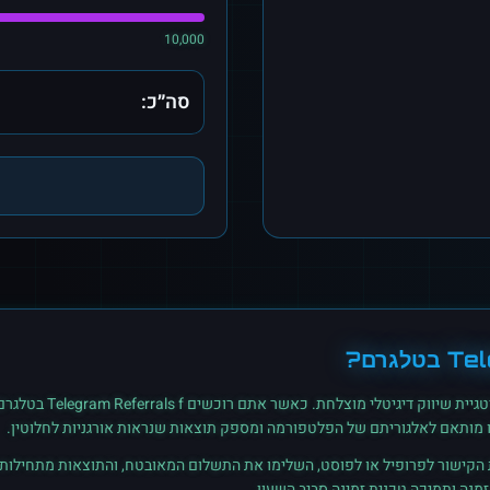
10,000
סה״כ:
Tel
ב
טלגרם
?
גיית שיווק דיגיטלי מוצלחת. כאשר אתם רוכשים
Telegram Referrals f
ב
טלגרם
נו מותאם לאלגוריתם של הפלטפורמה ומספק תוצאות שנראות אורגניות לחלוטין.
ת הקישור לפרופיל או לפוסט, השלימו את התשלום המאובטח, והתוצאות מתחילות ל
נה ותמיכה טכנית זמינה סביב השעון.