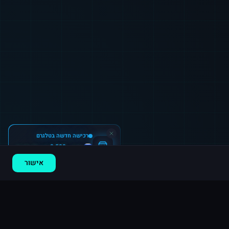
רכישה חדשה ב
טלגרם
נתניה
·
2,500 חברים בערוץ
לפני 5 דקות
אישור