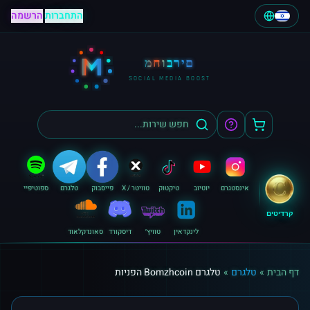
התחברות
|
הרשמה
M
מחוברים
SOCIAL MEDIA BOOST
אינסטגרם
יוטיוב
טיקטוק
טוויטר / X
פייסבוק
טלגרם
ספוטיפיי
קרדיטים
לינקדאין
טוויץ׳
דיסקורד
סאונדקלאוד
דף הבית
»
טלגרם
»
טלגרם Bomzhcoin הפניות