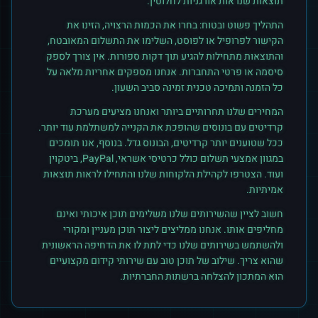
תוצאות שנראות אורגניות לחלוטין.
התהליך פשוט ובטוח: בחרו את הכמות הרצויה, הזינו את
הקישור לפרופיל או לפוסט, השלימו את התשלום המאובטח,
והתוצאות מתחילות להגיע תוך דקות ספורות. אין צורך לספק
סיסמה או פרטי התחברות. אנחנו מספקים אחריות מלאה על
כל הזמנה ותמיכה טכנית זמינה סביב השעון.
המחירים שלנו תחרותיים ביותר ואנחנו מציעים מערכת
קרדיטים עם בונוסים שהופכת את הקנייה למשתלמת עוד יותר.
ככל שטוענים יותר קרדיטים, הבונוס גדל. בנוסף, אנו תומכים
במגוון אמצעי תשלום כולל כרטיסי אשראי, PayPal, ביטקוין
ועוד. הצטרפו לקהילת הלקוחות שלנו והתחילו לראות תוצאות
אמיתיות.
חשוב לציין שהשירותים שלנו משלימים תוכן איכותי ואינם
מחליפים אותו. אנחנו ממליצים ליצור תוכן מעניין ומקורי
ולהשתמש בשירותים שלנו כדי לתת לו את הדחיפה הראשונית
שהוא צריך. שילוב של תוכן טוב עם שירותי קידום מקצועיים
הוא המתכון להצלחה ברשתות החברתיות.