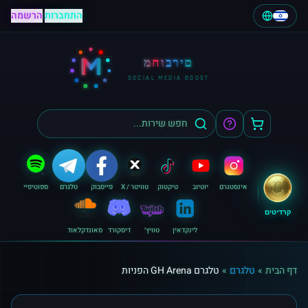
התחברות
|
הרשמה
M
מחוברים
SOCIAL MEDIA BOOST
אינסטגרם
יוטיוב
טיקטוק
טוויטר / X
פייסבוק
טלגרם
ספוטיפיי
קרדיטים
לינקדאין
טוויץ׳
דיסקורד
סאונדקלאוד
דף הבית
»
טלגרם
»
טלגרם GH Arena הפניות