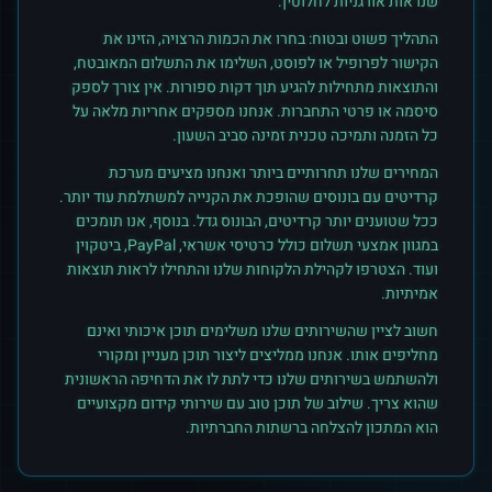
שנראות אורגניות לחלוטין.
התהליך פשוט ובטוח: בחרו את הכמות הרצויה, הזינו את
הקישור לפרופיל או לפוסט, השלימו את התשלום המאובטח,
והתוצאות מתחילות להגיע תוך דקות ספורות. אין צורך לספק
סיסמה או פרטי התחברות. אנחנו מספקים אחריות מלאה על
כל הזמנה ותמיכה טכנית זמינה סביב השעון.
המחירים שלנו תחרותיים ביותר ואנחנו מציעים מערכת
קרדיטים עם בונוסים שהופכת את הקנייה למשתלמת עוד יותר.
ככל שטוענים יותר קרדיטים, הבונוס גדל. בנוסף, אנו תומכים
במגוון אמצעי תשלום כולל כרטיסי אשראי, PayPal, ביטקוין
ועוד. הצטרפו לקהילת הלקוחות שלנו והתחילו לראות תוצאות
אמיתיות.
חשוב לציין שהשירותים שלנו משלימים תוכן איכותי ואינם
מחליפים אותו. אנחנו ממליצים ליצור תוכן מעניין ומקורי
ולהשתמש בשירותים שלנו כדי לתת לו את הדחיפה הראשונית
שהוא צריך. שילוב של תוכן טוב עם שירותי קידום מקצועיים
הוא המתכון להצלחה ברשתות החברתיות.