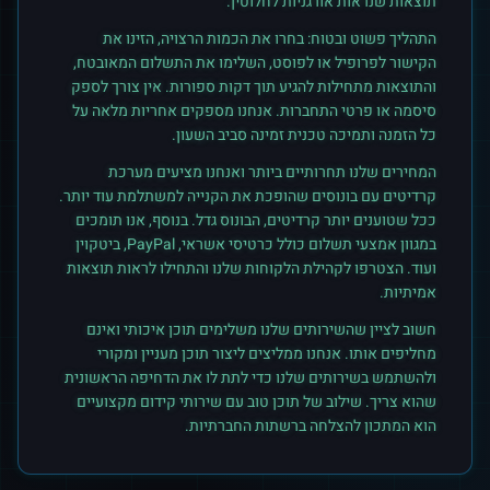
תוצאות שנראות אורגניות לחלוטין.
התהליך פשוט ובטוח: בחרו את הכמות הרצויה, הזינו את
הקישור לפרופיל או לפוסט, השלימו את התשלום המאובטח,
והתוצאות מתחילות להגיע תוך דקות ספורות. אין צורך לספק
סיסמה או פרטי התחברות. אנחנו מספקים אחריות מלאה על
כל הזמנה ותמיכה טכנית זמינה סביב השעון.
המחירים שלנו תחרותיים ביותר ואנחנו מציעים מערכת
קרדיטים עם בונוסים שהופכת את הקנייה למשתלמת עוד יותר.
ככל שטוענים יותר קרדיטים, הבונוס גדל. בנוסף, אנו תומכים
במגוון אמצעי תשלום כולל כרטיסי אשראי, PayPal, ביטקוין
ועוד. הצטרפו לקהילת הלקוחות שלנו והתחילו לראות תוצאות
אמיתיות.
חשוב לציין שהשירותים שלנו משלימים תוכן איכותי ואינם
מחליפים אותו. אנחנו ממליצים ליצור תוכן מעניין ומקורי
ולהשתמש בשירותים שלנו כדי לתת לו את הדחיפה הראשונית
שהוא צריך. שילוב של תוכן טוב עם שירותי קידום מקצועיים
הוא המתכון להצלחה ברשתות החברתיות.