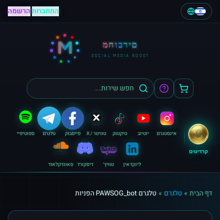
התחברות
|
הרשמה
M
מחוברים
SOCIAL MEDIA BOOST
אינסטגרם
יוטיוב
טיקטוק
טוויטר / X
פייסבוק
טלגרם
ספוטיפיי
קרדיטים
לינקדאין
טוויץ׳
דיסקורד
סאונדקלאוד
דף הבית
»
טלגרם
»
טלגרם PAWSOG_bot הפניות