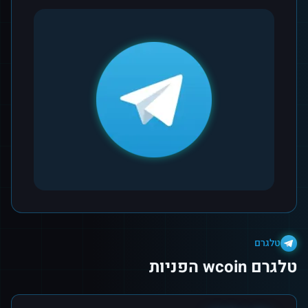
טלגרם
טלגרם wcoin הפניות