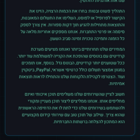
שנראות אורגניות לחלוטין.
התהליך פשוט ובטוח: בחרו את הכמות הרצויה, הזינו את
הקישור לפרופיל או לפוסט, השלימו את התשלום המאובטח,
והתוצאות מתחילות להגיע תוך דקות ספורות. אין צורך לספק
סיסמה או פרטי התחברות. אנחנו מספקים אחריות מלאה על
כל הזמנה ותמיכה טכנית זמינה סביב השעון.
המחירים שלנו תחרותיים ביותר ואנחנו מציעים מערכת
קרדיטים עם בונוסים שהופכת את הקנייה למשתלמת עוד יותר.
ככל שטוענים יותר קרדיטים, הבונוס גדל. בנוסף, אנו תומכים
במגוון אמצעי תשלום כולל כרטיסי אשראי, PayPal, ביטקוין
ועוד. הצטרפו לקהילת הלקוחות שלנו והתחילו לראות תוצאות
אמיתיות.
חשוב לציין שהשירותים שלנו משלימים תוכן איכותי ואינם
מחליפים אותו. אנחנו ממליצים ליצור תוכן מעניין ומקורי
ולהשתמש בשירותים שלנו כדי לתת לו את הדחיפה הראשונית
שהוא צריך. שילוב של תוכן טוב עם שירותי קידום מקצועיים
הוא המתכון להצלחה ברשתות החברתיות.