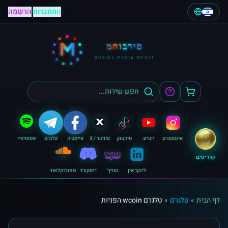
התחברות
|
הרשמה
M
מחוברים
SOCIAL MEDIA BOOST
אינסטגרם
יוטיוב
טיקטוק
טוויטר / X
פייסבוק
טלגרם
ספוטיפיי
קרדיטים
לינקדאין
טוויץ׳
דיסקורד
סאונדקלאוד
דף הבית
»
טלגרם
»
טלגרם wcoin הפניות