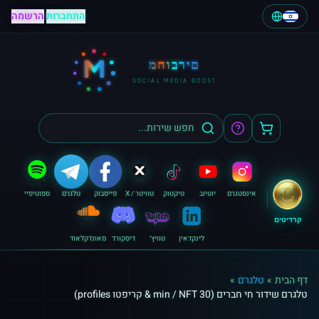
התחברות
|
הרשמה
M
מחוברים
SOCIAL MEDIA BOOST
אינסטגרם
יוטיוב
טיקטוק
טוויטר / X
פייסבוק
טלגרם
ספוטיפיי
קרדיטים
לינקדאין
טוויץ׳
דיסקורד
סאונדקלאוד
דף הבית
»
טלגרם
»
טלגרם שידור חי חברים (30 min / NFT & קריפטו profiles)