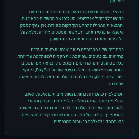
לחלוטין.
התהליך פשוט ובטוח: בחרו את הכמות הרצויה, הזינו את
הקישור לפרופיל או לפוסט, השלימו את התשלום המאובטח,
והתוצאות מתחילות להגיע תוך דקות ספורות. אין צורך לספק
סיסמה או פרטי התחברות. אנחנו מספקים אחריות מלאה על
כל הזמנה ותמיכה טכנית זמינה סביב השעון.
המחירים שלנו תחרותיים ביותר ואנחנו מציעים מערכת
קרדיטים עם בונוסים שהופכת את הקנייה למשתלמת עוד יותר.
ככל שטוענים יותר קרדיטים, הבונוס גדל. בנוסף, אנו תומכים
במגוון אמצעי תשלום כולל כרטיסי אשראי, PayPal, ביטקוין
ועוד. הצטרפו לקהילת הלקוחות שלנו והתחילו לראות תוצאות
אמיתיות.
חשוב לציין שהשירותים שלנו משלימים תוכן איכותי ואינם
מחליפים אותו. אנחנו ממליצים ליצור תוכן מעניין ומקורי
ולהשתמש בשירותים שלנו כדי לתת לו את הדחיפה הראשונית
שהוא צריך. שילוב של תוכן טוב עם שירותי קידום מקצועיים
הוא המתכון להצלחה ברשתות החברתיות.