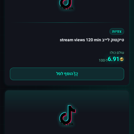
צפיות
טיקטוק לייב stream views 120 min
עולם כולו
6.91
ל-100
הוסף לסל