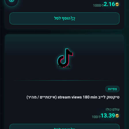
2.16
ל-1000
הוסף לסל
צפיות
טיקטוק לייב stream views 180 min (איכותיים / מהיר)
עולם כולו
13.39
ל-100