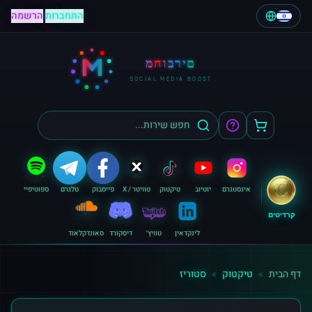
התחברות
|
הרשמה
M
מחוברים
SOCIAL MEDIA BOOST
אינסטגרם
יוטיוב
טיקטוק
טוויטר / X
פייסבוק
טלגרם
ספוטיפיי
קרדיטים
לינקדאין
טוויץ׳
דיסקורד
סאונדקלאוד
דף הבית
»
טיקטוק
»
סטוריז