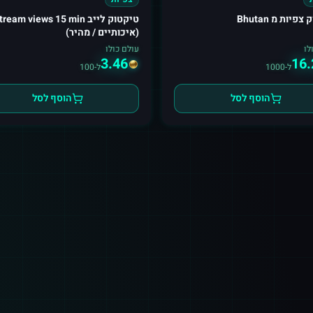
פיות מ Bhutan
טיקטוק לייב tream views 15 min
(איכותיים / מהיר)
לו
עולם כולו
3.46
16.
ל-1000
ל-100
הוסף לסל
הוסף לסל