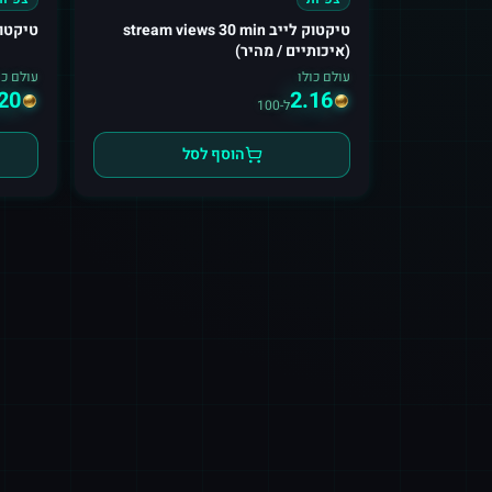
טיקטוק לייב stream views 30 min
טיקטוק צ
(איכותיים / מהיר)
עולם כולו
עולם כו
20
2.16
ל-100
הוסף לסל