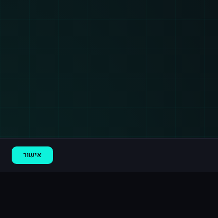
רכישה חדשה ב
ספוטיפיי
ארה"ב
·
15,000 השמעות
לפני 7 דקות
אישור