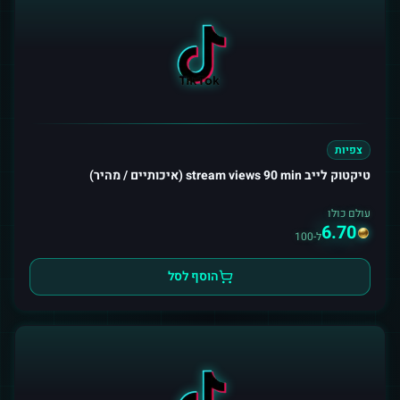
צפיות
טיקטוק לייב stream views 90 min (איכותיים / מהיר)
עולם כולו
6.70
ל-100
הוסף לסל