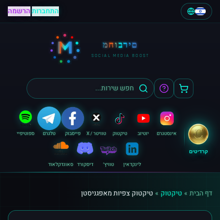
התחברות
|
הרשמה
M
מחוברים
SOCIAL MEDIA BOOST
אינסטגרם
יוטיוב
טיקטוק
טוויטר / X
פייסבוק
טלגרם
ספוטיפיי
קרדיטים
לינקדאין
טוויץ׳
דיסקורד
סאונדקלאוד
דף הבית
»
טיקטוק
»
טיקטוק צפיות מאפגניסטן