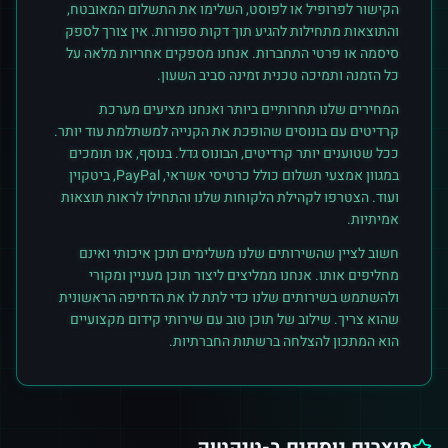
הקישור לפרופיל או לפוסט, השלימו את התשלום המאובטח,
והתוצאות מתחילות להגיע תוך דקות ספורות. אין צורך לספק
סיסמה או פרטי התחברות. אנחנו מספקים אחריות מלאה על
כל הזמנה ותמיכה טכנית זמינה סביב השעון.
המחירים שלנו תחרותיים ביותר ואנחנו מציעים מערכת
קרדיטים עם בונוסים שהופכת את הקנייה למשתלמת עוד יותר.
ככל שטוענים יותר קרדיטים, הבונוס גדל. בנוסף, אנו תומכים
במגוון אמצעי תשלום כולל כרטיסי אשראי, PayPal, ביטקוין
ועוד. הצטרפו לקהילת הלקוחות שלנו והתחילו לראות תוצאות
אמיתיות.
חשוב לציין שהשירותים שלנו משלימים תוכן איכותי ואינם
מחליפים אותו. אנחנו ממליצים ליצור תוכן מעניין ומקורי
ולהשתמש בשירותים שלנו כדי לתת לו את הדחיפה הראשונית
שהוא צריך. שילוב של תוכן טוב עם שירותי קידום מקצועיים
הוא המתכון להצלחה ברשתות החברתיות.
מוצרים נוספים ב-
טיקטוק