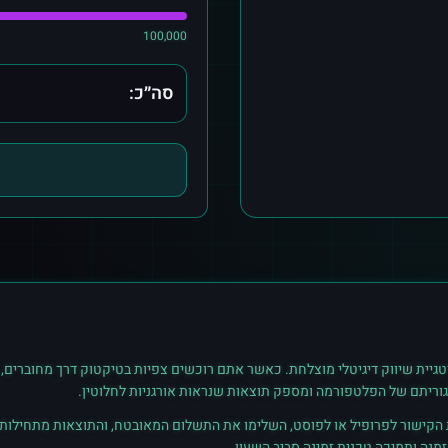
100,000
סה״כ:
גיית שיווק דיגיטלי מוצלחת. כאשר אתם רוכשים
צפיות
ב
טיקטוק
דרך מחוברים, 
גוריתם של הפלטפורמה ומספק תוצאות שנראות אורגניות לחלוטין.
ת הקישור לפרופיל או לפוסט, השלימו את התשלום המאובטח, והתוצאות מתחילות ל
נה ותמיכה טכנית זמינה סביב השעון.