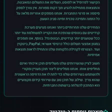
הקישור לפרופיל או לפוסט, השלימו את התשלום המאובטח,
והתוצאות מתחילות להגיע תוך דקות ספורות. אין צורך לספק
סיסמה או פרטי התחברות. אנחנו מספקים אחריות מלאה על
כל הזמנה ותמיכה טכנית זמינה סביב השעון.
המחירים שלנו תחרותיים ביותר ואנחנו מציעים מערכת
קרדיטים עם בונוסים שהופכת את הקנייה למשתלמת עוד יותר.
ככל שטוענים יותר קרדיטים, הבונוס גדל. בנוסף, אנו תומכים
במגוון אמצעי תשלום כולל כרטיסי אשראי, PayPal, ביטקוין
ועוד. הצטרפו לקהילת הלקוחות שלנו והתחילו לראות תוצאות
אמיתיות.
חשוב לציין שהשירותים שלנו משלימים תוכן איכותי ואינם
מחליפים אותו. אנחנו ממליצים ליצור תוכן מעניין ומקורי
ולהשתמש בשירותים שלנו כדי לתת לו את הדחיפה הראשונית
שהוא צריך. שילוב של תוכן טוב עם שירותי קידום מקצועיים
הוא המתכון להצלחה ברשתות החברתיות.
מוצרים נוספים ב-
טיקטוק