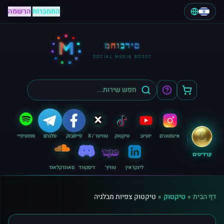
התחברות
|
הרשמה
M
מחוברים
SOCIAL MEDIA BOOST
אינסטגרם
יוטיוב
טיקטוק
טוויטר / X
פייסבוק
טלגרם
ספוטיפיי
קרדיטים
לינקדאין
טוויץ׳
דיסקורד
סאונדקלאוד
דף הבית
»
טיקטוק
»
טיקטוק צפיות מבלגיה