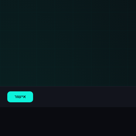
רכישה חדשה ב
לינקדאין
ארה"ב
·
800 עוקבים
לפני 4 דקות
אישור