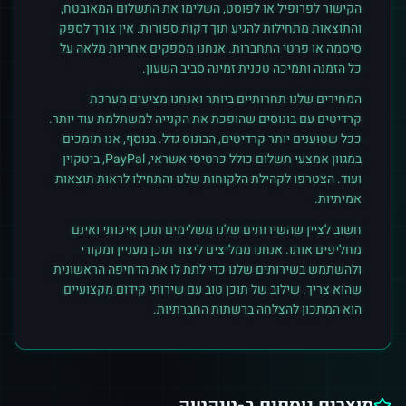
הקישור לפרופיל או לפוסט, השלימו את התשלום המאובטח,
והתוצאות מתחילות להגיע תוך דקות ספורות. אין צורך לספק
סיסמה או פרטי התחברות. אנחנו מספקים אחריות מלאה על
כל הזמנה ותמיכה טכנית זמינה סביב השעון.
המחירים שלנו תחרותיים ביותר ואנחנו מציעים מערכת
קרדיטים עם בונוסים שהופכת את הקנייה למשתלמת עוד יותר.
ככל שטוענים יותר קרדיטים, הבונוס גדל. בנוסף, אנו תומכים
במגוון אמצעי תשלום כולל כרטיסי אשראי, PayPal, ביטקוין
ועוד. הצטרפו לקהילת הלקוחות שלנו והתחילו לראות תוצאות
אמיתיות.
חשוב לציין שהשירותים שלנו משלימים תוכן איכותי ואינם
מחליפים אותו. אנחנו ממליצים ליצור תוכן מעניין ומקורי
ולהשתמש בשירותים שלנו כדי לתת לו את הדחיפה הראשונית
שהוא צריך. שילוב של תוכן טוב עם שירותי קידום מקצועיים
הוא המתכון להצלחה ברשתות החברתיות.
מוצרים נוספים ב-
טיקטוק