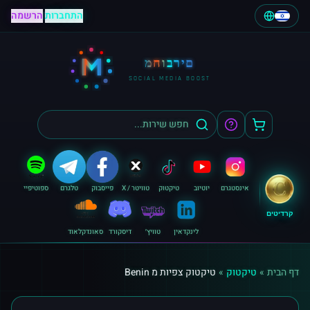
התחברות
|
הרשמה
M
מחוברים
SOCIAL MEDIA BOOST
אינסטגרם
יוטיוב
טיקטוק
טוויטר / X
פייסבוק
טלגרם
ספוטיפיי
קרדיטים
לינקדאין
טוויץ׳
דיסקורד
סאונדקלאוד
דף הבית
»
טיקטוק
»
טיקטוק צפיות מ Benin