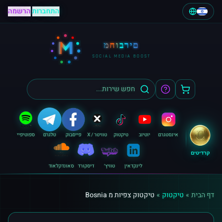
התחברות
|
הרשמה
M
מחוברים
SOCIAL MEDIA BOOST
אינסטגרם
יוטיוב
טיקטוק
טוויטר / X
פייסבוק
טלגרם
ספוטיפיי
קרדיטים
לינקדאין
טוויץ׳
דיסקורד
סאונדקלאוד
דף הבית
»
טיקטוק
»
טיקטוק צפיות מ Bosnia