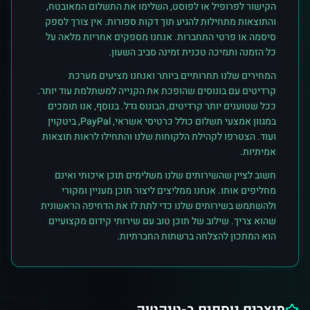
הקישור לפרופיל או לפוסט, השלימו את התשלום המאובטח,
והתוצאות מתחילות להגיע תוך דקות ספורות. אין צורך לספק
סיסמה או פרטי התחברות. אנחנו מספקים אחריות מלאה על
כל הזמנה ותמיכה טכנית זמינה סביב השעון.
המחירים שלנו תחרותיים ביותר ואנחנו מציעים מערכת
קרדיטים עם בונוסים שהופכת את הקנייה למשתלמת עוד יותר.
ככל שטוענים יותר קרדיטים, הבונוס גדל. בנוסף, אנו תומכים
במגוון אמצעי תשלום כולל כרטיסי אשראי, PayPal, ביטקוין
ועוד. הצטרפו לקהילת הלקוחות שלנו והתחילו לראות תוצאות
אמיתיות.
חשוב לציין שהשירותים שלנו משלימים תוכן איכותי ואינם
מחליפים אותו. אנחנו ממליצים ליצור תוכן מעניין ומקורי
ולהשתמש בשירותים שלנו כדי לתת לו את הדחיפה הראשונית
שהוא צריך. שילוב של תוכן טוב עם שירותי קידום מקצועיים
הוא המתכון להצלחה ברשתות החברתיות.
מוצרים נוספים ב-
טיקטוק