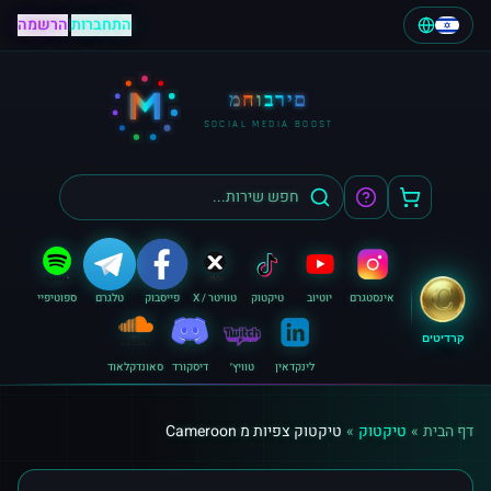
התחברות
|
הרשמה
M
מחוברים
SOCIAL MEDIA BOOST
אינסטגרם
יוטיוב
טיקטוק
טוויטר / X
פייסבוק
טלגרם
ספוטיפיי
קרדיטים
לינקדאין
טוויץ׳
דיסקורד
סאונדקלאוד
דף הבית
»
טיקטוק
»
טיקטוק צפיות מ Cameroon