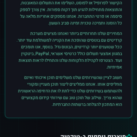
הקישור לפרופיל או לפוסט, השלימו את התשלום המאובטח,
והתוצאות מתחילות להגיע תוך דקות ספורות. אין צורך לספק
סיסמה או פרטי התחברות. אנחנו מספקים אחריות מלאה על
כל הזמנה ותמיכה טכנית זמינה סביב השעון.
המחירים שלנו תחרותיים ביותר ואנחנו מציעים מערכת
קרדיטים עם בונוסים שהופכת את הקנייה למשתלמת עוד יותר.
ככל שטוענים יותר קרדיטים, הבונוס גדל. בנוסף, אנו תומכים
במגוון אמצעי תשלום כולל כרטיסי אשראי, PayPal, ביטקוין
ועוד. הצטרפו לקהילת הלקוחות שלנו והתחילו לראות תוצאות
אמיתיות.
חשוב לציין שהשירותים שלנו משלימים תוכן איכותי ואינם
מחליפים אותו. אנחנו ממליצים ליצור תוכן מעניין ומקורי
ולהשתמש בשירותים שלנו כדי לתת לו את הדחיפה הראשונית
שהוא צריך. שילוב של תוכן טוב עם שירותי קידום מקצועיים
הוא המתכון להצלחה ברשתות החברתיות.
מוצרים נוספים ב-
טיקטוק