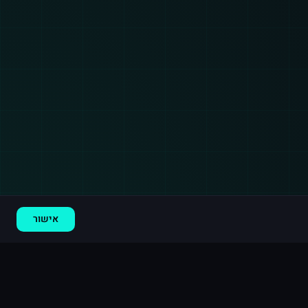
רכישה חדשה ב
יוטיוב
גרמניה
·
2,000 צפיות
לפני 10 דקות
אישור