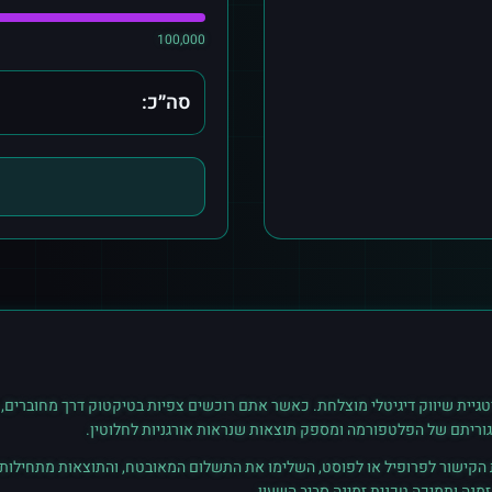
100,000
סה״כ:
גיית שיווק דיגיטלי מוצלחת. כאשר אתם רוכשים
צפיות
ב
טיקטוק
דרך מחוברים, 
גוריתם של הפלטפורמה ומספק תוצאות שנראות אורגניות לחלוטין.
ת הקישור לפרופיל או לפוסט, השלימו את התשלום המאובטח, והתוצאות מתחילות ל
נה ותמיכה טכנית זמינה סביב השעון.