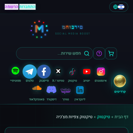
התחברות
|
הרשמה
M
מחוברים
SOCIAL MEDIA BOOST
אינסטגרם
יוטיוב
טיקטוק
טוויטר / X
פייסבוק
טלגרם
ספוטיפיי
קרדיטים
לינקדאין
טוויץ׳
דיסקורד
סאונדקלאוד
דף הבית
»
טיקטוק
»
טיקטוק צפיות מצ'כיה