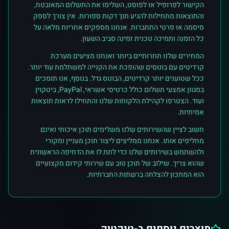
הקישור לפרופיל או לפוסט, השלימו את התשלום המאובטח,
והתוצאות מתחילות להגיע תוך דקות ספורות. אין צורך לספק
סיסמה או פרטי התחברות. אנחנו מספקים אחריות מלאה על
כל הזמנה ותמיכה טכנית זמינה סביב השעון.
המחירים שלנו תחרותיים ביותר ואנחנו מציעים מערכת
קרדיטים עם בונוסים שהופכת את הקנייה למשתלמת עוד יותר.
ככל שטוענים יותר קרדיטים, הבונוס גדל. בנוסף, אנו תומכים
במגוון אמצעי תשלום כולל כרטיסי אשראי, PayPal, ביטקוין
ועוד. הצטרפו לקהילת הלקוחות שלנו והתחילו לראות תוצאות
אמיתיות.
חשוב לציין שהשירותים שלנו משלימים תוכן איכותי ואינם
מחליפים אותו. אנחנו ממליצים ליצור תוכן מעניין ומקורי
ולהשתמש בשירותים שלנו כדי לתת לו את הדחיפה הראשונית
שהוא צריך. שילוב של תוכן טוב עם שירותי קידום מקצועיים
הוא המתכון להצלחה ברשתות החברתיות.
מוצרים נוספים ב-
טיקטוק