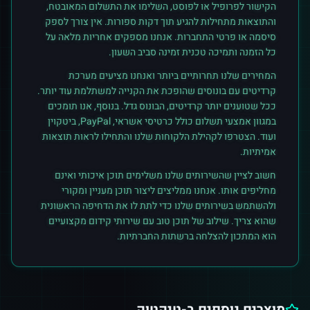
הקישור לפרופיל או לפוסט, השלימו את התשלום המאובטח,
והתוצאות מתחילות להגיע תוך דקות ספורות. אין צורך לספק
סיסמה או פרטי התחברות. אנחנו מספקים אחריות מלאה על
כל הזמנה ותמיכה טכנית זמינה סביב השעון.
המחירים שלנו תחרותיים ביותר ואנחנו מציעים מערכת
קרדיטים עם בונוסים שהופכת את הקנייה למשתלמת עוד יותר.
ככל שטוענים יותר קרדיטים, הבונוס גדל. בנוסף, אנו תומכים
במגוון אמצעי תשלום כולל כרטיסי אשראי, PayPal, ביטקוין
ועוד. הצטרפו לקהילת הלקוחות שלנו והתחילו לראות תוצאות
אמיתיות.
חשוב לציין שהשירותים שלנו משלימים תוכן איכותי ואינם
מחליפים אותו. אנחנו ממליצים ליצור תוכן מעניין ומקורי
ולהשתמש בשירותים שלנו כדי לתת לו את הדחיפה הראשונית
שהוא צריך. שילוב של תוכן טוב עם שירותי קידום מקצועיים
הוא המתכון להצלחה ברשתות החברתיות.
מוצרים נוספים ב-
טיקטוק