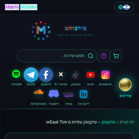
התחברות
|
הרשמה
M
מחוברים
SOCIAL MEDIA BOOST
אינסטגרם
יוטיוב
טיקטוק
טוויטר / X
פייסבוק
טלגרם
ספוטיפיי
קרדיטים
לינקדאין
טוויץ׳
דיסקורד
סאונדקלאוד
דף הבית
»
טיקטוק
»
טיקטוק צפיות מ East Timאו