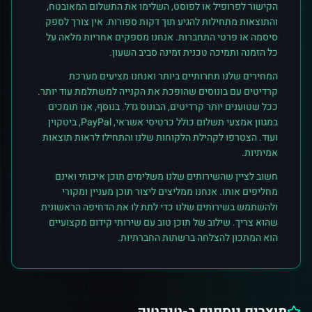
הקישור לפרופיל או לפוסט, השלימו את התשלום המאובטח,
והתוצאות מתחילות להגיע תוך דקות ספורות. אין צורך לספק
סיסמה או פרטי התחברות. אנחנו מספקים אחריות מלאה על
כל הזמנה ותמיכה טכנית זמינה סביב השעון.
המחירים שלנו תחרותיים ביותר ואנחנו מציעים מערכת
קרדיטים עם בונוסים שהופכת את הקנייה למשתלמת עוד יותר.
ככל שטוענים יותר קרדיטים, הבונוס גדל. בנוסף, אנו תומכים
במגוון אמצעי תשלום כולל כרטיסי אשראי, PayPal, ביטקוין
ועוד. הצטרפו לקהילת הלקוחות שלנו והתחילו לראות תוצאות
אמיתיות.
חשוב לציין שהשירותים שלנו משלימים תוכן איכותי ואינם
מחליפים אותו. אנחנו ממליצים ליצור תוכן מעניין ומקורי
ולהשתמש בשירותים שלנו כדי לתת לו את הדחיפה הראשונית
שהוא צריך. שילוב של תוכן טוב עם שירותי קידום מקצועיים
הוא המתכון להצלחה ברשתות החברתיות.
מוצרים נוספים ב-
טיקטוק