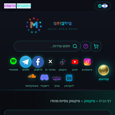
התחברות
|
הרשמה
M
מחוברים
SOCIAL MEDIA BOOST
אינסטגרם
יוטיוב
טיקטוק
טוויטר / X
פייסבוק
טלגרם
ספוטיפיי
קרדיטים
לינקדאין
טוויץ׳
דיסקורד
סאונדקלאוד
דף הבית
»
טיקטוק
»
טיקטוק צפיות מהודו