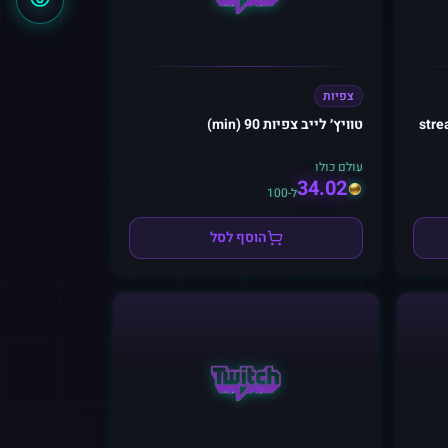
צפיות
יות (60 min / fאו stream
טוויץ׳ לייב צפיות 90 (min)
עולם כולו
34.02
ל-100
הוסף לסל