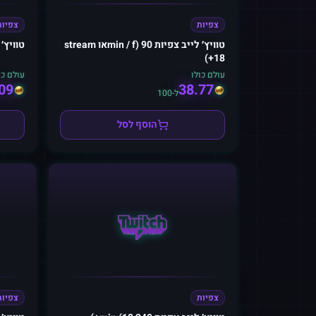
צפיות
צפיות
טוויץ׳ לייב צפיות 90 (min / fאו stream
טוויץ׳ לי
18+)
עולם כולו
עולם כו
09
38.77
ל-100
הוסף לסל
צפיות
צפיות