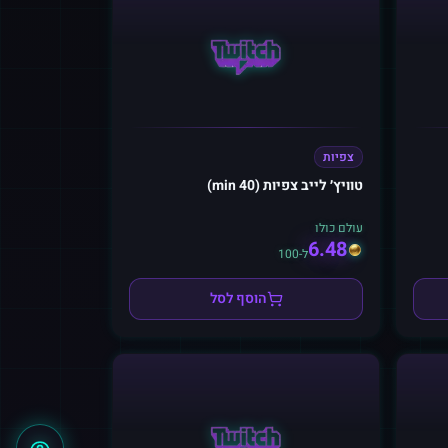
צפיות
טוויץ׳ לייב צפיות (40 min)
עולם כולו
6.48
ל-100
הוסף לסל