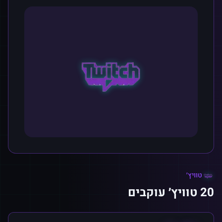
טוויץ׳
20 טוויץ׳ עוקבים