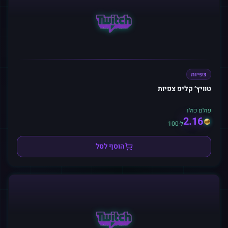
צפיות
טוויץ׳ קליפ צפיות
עולם כולו
2.16
ל-100
הוסף לסל