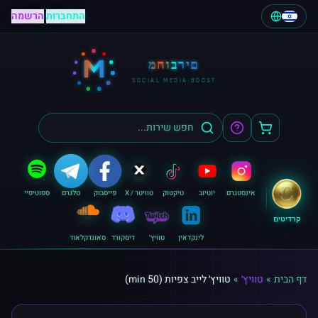
התחברות
|
הרשמה
M
מחוברים
SOCIAL MEDIA BOOST
אינסטגרם
יוטיוב
טיקטוק
טוויטר / X
פייסבוק
טלגרם
ספוטיפיי
קרדיטים
לינקדאין
טוויץ׳
דיסקורד
סאונדקלאוד
דף הבית
»
טוויץ׳
»
טוויץ׳ לייב צפיות (50 min)