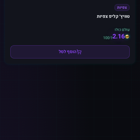
צפיות
טוויץ׳ קליפ צפיות
עולם כולו
2.16
ל-100
הוסף לסל