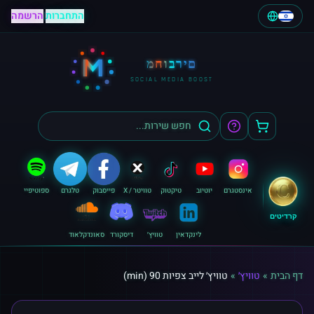
התחברות
|
הרשמה
M
מחוברים
SOCIAL MEDIA BOOST
אינסטגרם
יוטיוב
טיקטוק
טוויטר / X
פייסבוק
טלגרם
ספוטיפיי
קרדיטים
לינקדאין
טוויץ׳
דיסקורד
סאונדקלאוד
דף הבית
»
טוויץ׳
»
טוויץ׳ לייב צפיות 90 (min)