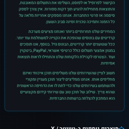
הקישור לפרופיל או לפוסט, השלימו את התשלום המאובטח,
והתוצאות מתחילות להגיע תוך דקות ספורות. אין צורך לספק
סיסמה או פרטי התחברות. אנחנו מספקים אחריות מלאה על
כל הזמנה ותמיכה טכנית זמינה סביב השעון.
המחירים שלנו תחרותיים ביותר ואנחנו מציעים מערכת
קרדיטים עם בונוסים שהופכת את הקנייה למשתלמת עוד יותר.
ככל שטוענים יותר קרדיטים, הבונוס גדל. בנוסף, אנו תומכים
במגוון אמצעי תשלום כולל כרטיסי אשראי, PayPal, ביטקוין
ועוד. הצטרפו לקהילת הלקוחות שלנו והתחילו לראות תוצאות
אמיתיות.
חשוב לציין שהשירותים שלנו משלימים תוכן איכותי ואינם
מחליפים אותו. אנחנו ממליצים ליצור תוכן מעניין ומקורי
ולהשתמש בשירותים שלנו כדי לתת לו את הדחיפה הראשונית
שהוא צריך. שילוב של תוכן טוב עם שירותי קידום מקצועיים
הוא המתכון להצלחה ברשתות החברתיות.
מוצרים נוספים ב-
טוויטר / X