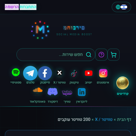
התחברות
|
הרשמה
M
מחוברים
SOCIAL MEDIA BOOST
אינסטגרם
יוטיוב
טיקטוק
טוויטר / X
פייסבוק
טלגרם
ספוטיפיי
קרדיטים
לינקדאין
טוויץ׳
דיסקורד
סאונדקלאוד
דף הבית
»
טוויטר / X
»
200 טוויטר עוקבים