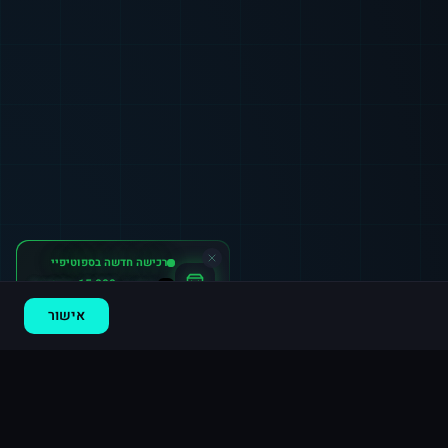
רכישה חדשה ב
ספוטיפיי
גרמניה
·
15,000 השמעות
לפני 8 דקות
אישור