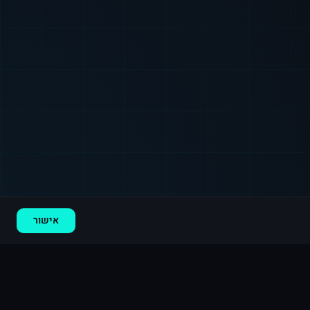
רכישה חדשה ב
טיקטוק
ראשון לציון
·
5,000 עוקבים
לפני 2 דקות
אישור