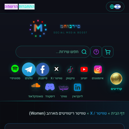
התחברות
|
הרשמה
M
מחוברים
SOCIAL MEDIA BOOST
אינסטגרם
יוטיוב
טיקטוק
טוויטר / X
פייסבוק
טלגרם
ספוטיפיי
קרדיטים
לינקדאין
טוויץ׳
דיסקורד
סאונדקלאוד
דף הבית
»
טוויטר / X
»
טוויטר ריטוויטים מארהב (Women)