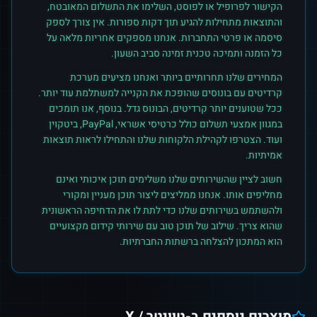
הקישור לפרופיל או לפוסט, השלימו את התשלום המאובטח,
והתוצאות מתחילות להגיע תוך דקות ספורות. אין צורך לספק
סיסמה או פרטי התחברות. אנחנו מספקים אחריות מלאה על
כל הזמנה ותמיכה טכנית זמינה סביב השעון.
המחירים שלנו תחרותיים ביותר ואנחנו מציעים מערכת
קרדיטים עם בונוסים שהופכת את הקנייה למשתלמת עוד יותר.
ככל שטוענים יותר קרדיטים, הבונוס גדל. בנוסף, אנו תומכים
במגוון אמצעי תשלום כולל כרטיסי אשראי, PayPal, ביטקוין
ועוד. הצטרפו לקהילת הלקוחות שלנו והתחילו לראות תוצאות
אמיתיות.
חשוב לציין שהשירותים שלנו משלימים תוכן איכותי ואינם
מחליפים אותו. אנחנו ממליצים ליצור תוכן מעניין ומקורי
ולהשתמש בשירותים שלנו כדי לתת לו את הדחיפה הראשונית
שהוא צריך. שילוב של תוכן טוב עם שירותי קידום מקצועיים
הוא המתכון להצלחה ברשתות החברתיות.
מוצרים נוספים ב-
טוויטר / X