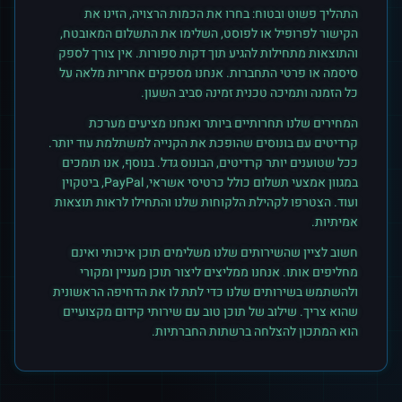
התהליך פשוט ובטוח: בחרו את הכמות הרצויה, הזינו את
הקישור לפרופיל או לפוסט, השלימו את התשלום המאובטח,
והתוצאות מתחילות להגיע תוך דקות ספורות. אין צורך לספק
סיסמה או פרטי התחברות. אנחנו מספקים אחריות מלאה על
כל הזמנה ותמיכה טכנית זמינה סביב השעון.
המחירים שלנו תחרותיים ביותר ואנחנו מציעים מערכת
קרדיטים עם בונוסים שהופכת את הקנייה למשתלמת עוד יותר.
ככל שטוענים יותר קרדיטים, הבונוס גדל. בנוסף, אנו תומכים
במגוון אמצעי תשלום כולל כרטיסי אשראי, PayPal, ביטקוין
ועוד. הצטרפו לקהילת הלקוחות שלנו והתחילו לראות תוצאות
אמיתיות.
חשוב לציין שהשירותים שלנו משלימים תוכן איכותי ואינם
מחליפים אותו. אנחנו ממליצים ליצור תוכן מעניין ומקורי
ולהשתמש בשירותים שלנו כדי לתת לו את הדחיפה הראשונית
שהוא צריך. שילוב של תוכן טוב עם שירותי קידום מקצועיים
הוא המתכון להצלחה ברשתות החברתיות.