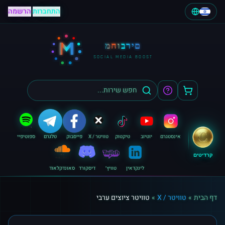
התחברות
|
הרשמה
M
מחוברים
SOCIAL MEDIA BOOST
אינסטגרם
יוטיוב
טיקטוק
טוויטר / X
פייסבוק
טלגרם
ספוטיפיי
קרדיטים
לינקדאין
טוויץ׳
דיסקורד
סאונדקלאוד
דף הבית
»
טוויטר / X
»
טוויטר ציוצים ערבי