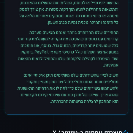
הקישור לפרופיל או לפוסט, השלימו את התשלום המאובטח,
והתוצאות מתחילות להגיע תוך דקות ספורות. אין צורך לספק
סיסמה או פרטי התחברות. אנחנו מספקים אחריות מלאה על
כל הזמנה ותמיכה טכנית זמינה סביב השעון.
המחירים שלנו תחרותיים ביותר ואנחנו מציעים מערכת
קרדיטים עם בונוסים שהופכת את הקנייה למשתלמת עוד יותר.
ככל שטוענים יותר קרדיטים, הבונוס גדל. בנוסף, אנו תומכים
במגוון אמצעי תשלום כולל כרטיסי אשראי, PayPal, ביטקוין
ועוד. הצטרפו לקהילת הלקוחות שלנו והתחילו לראות תוצאות
אמיתיות.
חשוב לציין שהשירותים שלנו משלימים תוכן איכותי ואינם
מחליפים אותו. אנחנו ממליצים ליצור תוכן מעניין ומקורי
ולהשתמש בשירותים שלנו כדי לתת לו את הדחיפה הראשונית
שהוא צריך. שילוב של תוכן טוב עם שירותי קידום מקצועיים
הוא המתכון להצלחה ברשתות החברתיות.
מוצרים נוספים ב-
טוויטר / X