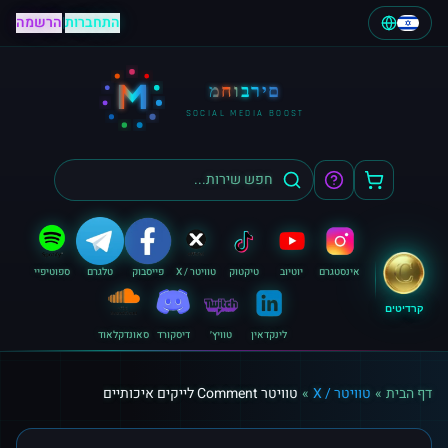
התחברות
|
הרשמה
M
מחוברים
SOCIAL MEDIA BOOST
אינסטגרם
יוטיוב
טיקטוק
טוויטר / X
פייסבוק
טלגרם
ספוטיפיי
קרדיטים
לינקדאין
טוויץ׳
דיסקורד
סאונדקלאוד
דף הבית
»
טוויטר / X
»
טוויטר Comment לייקים איכותיים