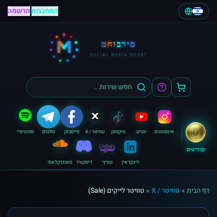
התחברות
|
הרשמה
M
מחוברים
SOCIAL MEDIA BOOST
אינסטגרם
יוטיוב
טיקטוק
טוויטר / X
פייסבוק
טלגרם
ספוטיפיי
קרדיטים
לינקדאין
טוויץ׳
דיסקורד
סאונדקלאוד
דף הבית
»
טוויטר / X
»
טוויטר לייקים (Sale)