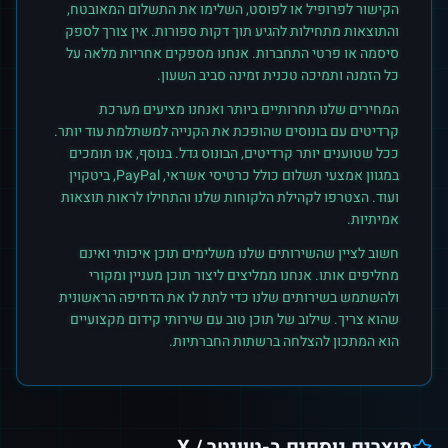
הקישור לפרופיל או לפוסט, השלימו את התשלום המאובטח,
והתוצאות מתחילות להגיע תוך דקות ספורות. אין צורך לספק
סיסמה או פרטי התחברות. אנחנו מספקים אחריות מלאה על
כל הזמנה ותמיכה טכנית זמינה סביב השעון.
המחירים שלנו תחרותיים ביותר ואנחנו מציעים מערכת
קרדיטים עם בונוסים שהופכת את הקנייה למשתלמת עוד יותר.
ככל שטוענים יותר קרדיטים, הבונוס גדל. בנוסף, אנו תומכים
במגוון אמצעי תשלום כולל כרטיסי אשראי, PayPal, ביטקוין
ועוד. הצטרפו לקהילת הלקוחות שלנו והתחילו לראות תוצאות
אמיתיות.
חשוב לציין שהשירותים שלנו משלימים תוכן איכותי ואינם
מחליפים אותו. אנחנו ממליצים ליצור תוכן מעניין ומקורי
ולהשתמש בשירותים שלנו כדי לתת לו את הדחיפה הראשונית
שהוא צריך. שילוב של תוכן טוב עם שירותי קידום מקצועיים
הוא המתכון להצלחה ברשתות החברתיות.
מוצרים נוספים ב-
טוויטר / X