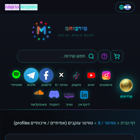
התחברות
|
הרשמה
M
מחוברים
SOCIAL MEDIA BOOST
אינסטגרם
יוטיוב
טיקטוק
טוויטר / X
פייסבוק
טלגרם
ספוטיפיי
קרדיטים
לינקדאין
טוויץ׳
דיסקורד
סאונדקלאוד
דף הבית
»
טוויטר / X
»
טוויטר עוקבים (אמיתיים / איכותיים profiles)