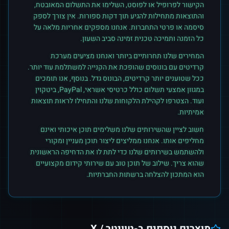
הקישור לפרופיל או לפוסט, השלימו את התשלום המאובטח,
והתוצאות מתחילות להגיע תוך דקות ספורות. אין צורך לספק
סיסמה או פרטי התחברות. אנחנו מספקים אחריות מלאה על
כל הזמנה ותמיכה טכנית זמינה סביב השעון.
המחירים שלנו תחרותיים ביותר ואנחנו מציעים מערכת
קרדיטים עם בונוסים שהופכת את הקנייה למשתלמת עוד יותר.
ככל שטוענים יותר קרדיטים, הבונוס גדל. בנוסף, אנו תומכים
במגוון אמצעי תשלום כולל כרטיסי אשראי, PayPal, ביטקוין
ועוד. הצטרפו לקהילת הלקוחות שלנו והתחילו לראות תוצאות
אמיתיות.
חשוב לציין שהשירותים שלנו משלימים תוכן איכותי ואינם
מחליפים אותו. אנחנו ממליצים ליצור תוכן מעניין ומקורי
ולהשתמש בשירותים שלנו כדי לתת לו את הדחיפה הראשונית
שהוא צריך. שילוב של תוכן טוב עם שירותי קידום מקצועיים
הוא המתכון להצלחה ברשתות החברתיות.
מוצרים נוספים ב-
טוויטר / X