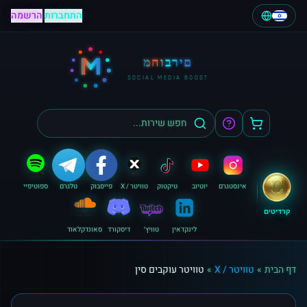
התחברות
|
הרשמה
M
מחוברים
SOCIAL MEDIA BOOST
אינסטגרם
יוטיוב
טיקטוק
טוויטר / X
פייסבוק
טלגרם
ספוטיפיי
קרדיטים
לינקדאין
טוויץ׳
דיסקורד
סאונדקלאוד
דף הבית
»
טוויטר / X
»
טוויטר עוקבים סין