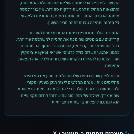
הקישור לפרופיל או לפוסט, השלימו את התשלום המאובטח,
והתוצאות מתחילות להגיע תוך דקות ספורות. אין צורך לספק
סיסמה או פרטי התחברות. אנחנו מספקים אחריות מלאה על
כל הזמנה ותמיכה טכנית זמינה סביב השעון.
המחירים שלנו תחרותיים ביותר ואנחנו מציעים מערכת
קרדיטים עם בונוסים שהופכת את הקנייה למשתלמת עוד יותר.
ככל שטוענים יותר קרדיטים, הבונוס גדל. בנוסף, אנו תומכים
במגוון אמצעי תשלום כולל כרטיסי אשראי, PayPal, ביטקוין
ועוד. הצטרפו לקהילת הלקוחות שלנו והתחילו לראות תוצאות
אמיתיות.
חשוב לציין שהשירותים שלנו משלימים תוכן איכותי ואינם
מחליפים אותו. אנחנו ממליצים ליצור תוכן מעניין ומקורי
ולהשתמש בשירותים שלנו כדי לתת לו את הדחיפה הראשונית
שהוא צריך. שילוב של תוכן טוב עם שירותי קידום מקצועיים
הוא המתכון להצלחה ברשתות החברתיות.
מוצרים נוספים ב-
טוויטר / X