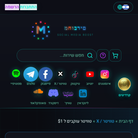
התחברות
|
הרשמה
M
מחוברים
SOCIAL MEDIA BOOST
אינסטגרם
יוטיוב
טיקטוק
טוויטר / X
פייסבוק
טלגרם
ספוטיפיי
קרדיטים
לינקדאין
טוויץ׳
דיסקורד
סאונדקלאוד
דף הבית
»
טוויטר / X
»
טוויטר עוקבים ל $1