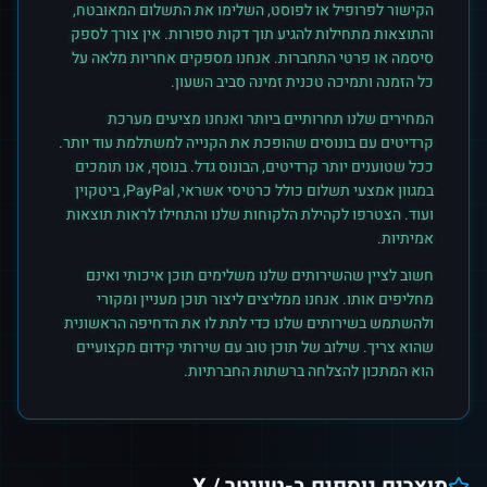
הקישור לפרופיל או לפוסט, השלימו את התשלום המאובטח,
והתוצאות מתחילות להגיע תוך דקות ספורות. אין צורך לספק
סיסמה או פרטי התחברות. אנחנו מספקים אחריות מלאה על
כל הזמנה ותמיכה טכנית זמינה סביב השעון.
המחירים שלנו תחרותיים ביותר ואנחנו מציעים מערכת
קרדיטים עם בונוסים שהופכת את הקנייה למשתלמת עוד יותר.
ככל שטוענים יותר קרדיטים, הבונוס גדל. בנוסף, אנו תומכים
במגוון אמצעי תשלום כולל כרטיסי אשראי, PayPal, ביטקוין
ועוד. הצטרפו לקהילת הלקוחות שלנו והתחילו לראות תוצאות
אמיתיות.
חשוב לציין שהשירותים שלנו משלימים תוכן איכותי ואינם
מחליפים אותו. אנחנו ממליצים ליצור תוכן מעניין ומקורי
ולהשתמש בשירותים שלנו כדי לתת לו את הדחיפה הראשונית
שהוא צריך. שילוב של תוכן טוב עם שירותי קידום מקצועיים
הוא המתכון להצלחה ברשתות החברתיות.
מוצרים נוספים ב-
טוויטר / X