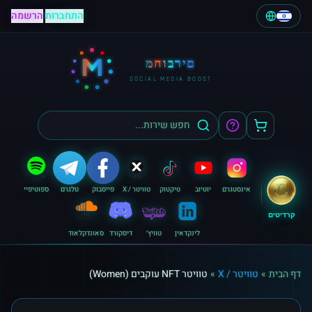
התחברות
|
הרשמה
M
מחוברים
SOCIAL MEDIA BOOST
אינסטגרם
יוטיוב
טיקטוק
טוויטר / X
פייסבוק
טלגרם
ספוטיפיי
קרדיטים
לינקדאין
טוויץ׳
דיסקורד
סאונדקלאוד
דף הבית
»
טוויטר / X
»
טוויטר NFT עוקבים (Women)